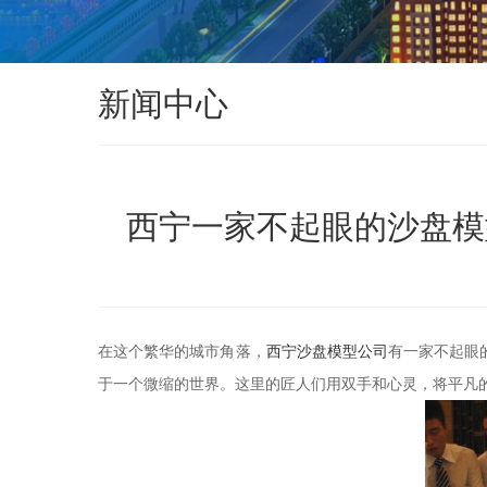
新闻中心
西宁一家不起眼的沙盘模
在这个繁华的城市角落，
西宁沙盘模型公司
有一家不起眼
于一个微缩的世界。这里的匠人们用双手和心灵，将平凡