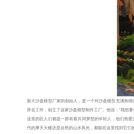
新大沙盘模型厂家的创始人，是一个对沙盘模型充满热情
辞去工作，创立了这家沙盘模型制作工厂。他说：“我想要
这里的匠人们都是一群有着共同梦想的年轻人，他们热爱
代的摩天大楼还是自然的山水风光，都能在这里找到它们