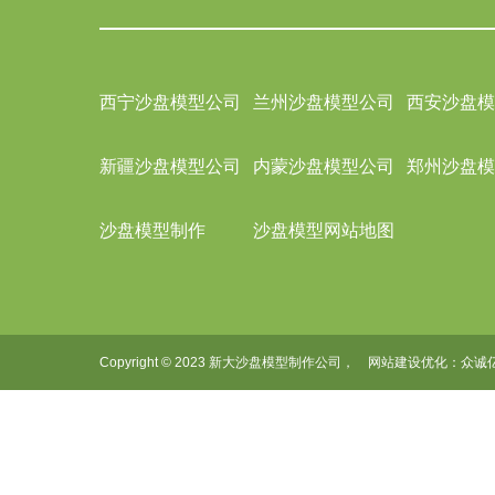
西宁沙盘模型公司
兰州沙盘模型公司
西安沙盘模
新疆沙盘模型公司
内蒙沙盘模型公司
郑州沙盘模
沙盘模型制作
沙盘模型网站地图
Copyright © 2023 新大沙盘模型制作公司， 网站建设优化：
众诚