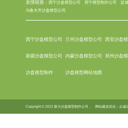
友情链接：
西宁沙盘模型公司
西宁模型制作公司
盐
乌鲁木齐沙盘模型公司
西宁沙盘模型公司
兰州沙盘模型公司
西安沙盘模
新疆沙盘模型公司
内蒙沙盘模型公司
郑州沙盘模
沙盘模型制作
沙盘模型网站地图
Copyright © 2023 新大沙盘模型制作公司， 网站建设优化：
众诚