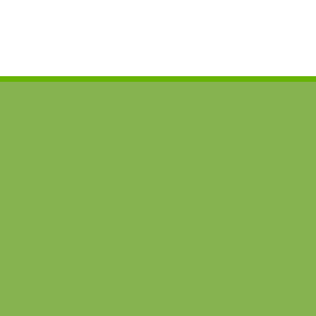
盘模型公司
成都沙盘模型公司
防霉片
06