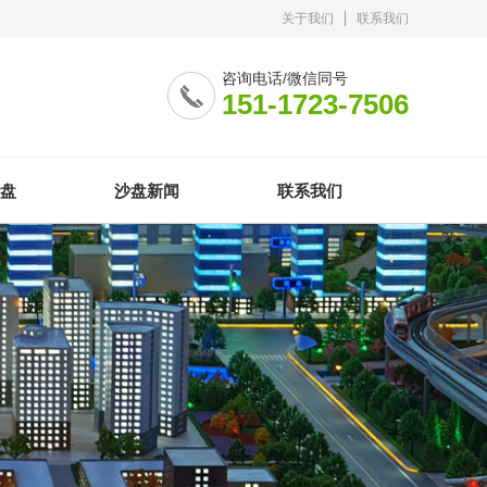
关于我们
联系我们
咨询电话/微信同号
151-1723-7506
盘
沙盘新闻
联系我们