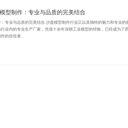
模型制作：专业与品质的完美结合
作：专业与品质的完美结合.沙盘模型制作行业正以其独特的魅力和专业的
为行业内的专业生产厂家，凭借十余年深耕工业模型的经验，已经成为了
作的佼佼者...
公司沙盘模型：展现未来城市风貌
展的房地产市场中，沙盘模型已成为展示项目规划和设计理念的重要工具