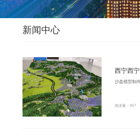
新闻中心
西宁西宁
沙盘模型制作
阅读量：957