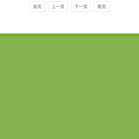
首页
上一页
下一页
尾页
盘模型公司
兰州沙盘模型公司
医疗器械
兰州沙盘模型制作
天津沙
公司
银川沙盘模型公司
全国咨询热线
151172375
公司
成都沙盘模型公司