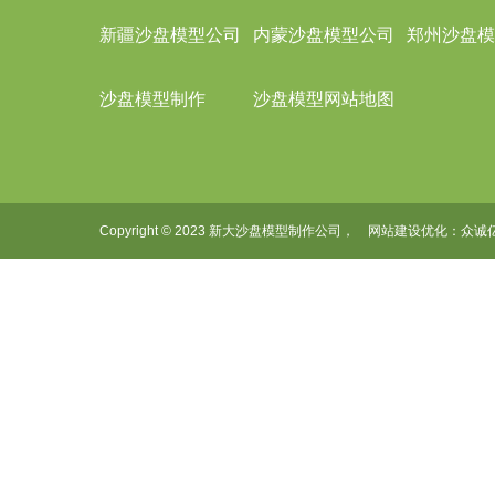
新疆沙盘模型公司
内蒙沙盘模型公司
郑州沙盘模
沙盘模型制作
沙盘模型网站地图
Copyright © 2023 新大沙盘模型制作公司， 网站建设优化：
众诚