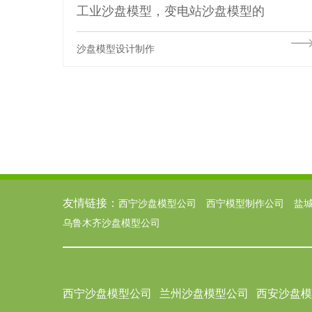
工业沙盘模型，变电站沙盘模型的
沙盘模型设计制作
友情链接：
西宁沙盘模型公司
西宁模型制作公司
盐
乌鲁木齐沙盘模型公司
西宁沙盘模型公司
兰州沙盘模型公司
西安沙盘模