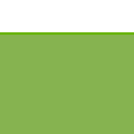
盘模型公司
成都沙盘模型公司
防霉片
06