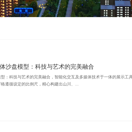
体沙盘模型：科技与艺术的完美融合
模型：科技与艺术的完美融合，智能化交互及多媒体技术于一体的展示工
格遵循设定的比例尺，精心构建出山川、...