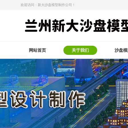
欢迎访问：新大沙盘模型制作公司！
网站首页
关于我们
沙盘模