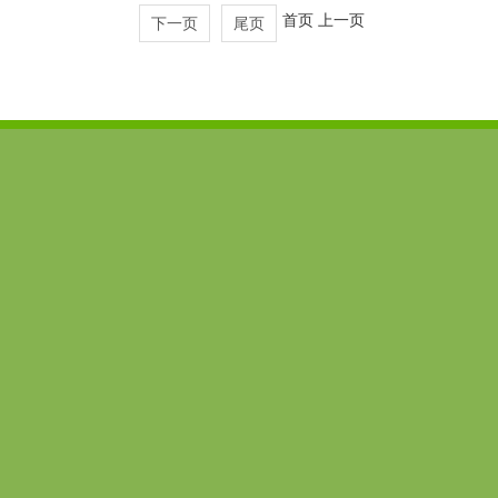
首页 上一页
下一页
尾页
盘模型公司
兰州沙盘模型公司
医疗器械
兰州沙盘模型制作
天津沙
公司
银川沙盘模型公司
全国咨询热线
151172375
公司
成都沙盘模型公司