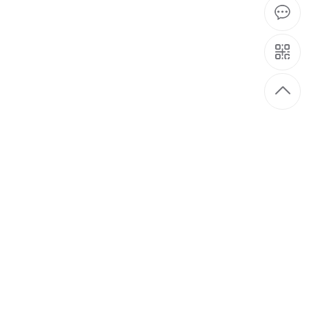
2024
10-8
和储能柜作为载体，其中储能集装箱主
2024